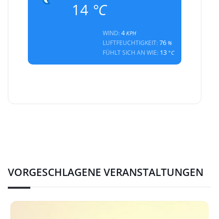
14
°C
4
WIND:
KPH
76
LUFTFEUCHTIGKEIT:
%
13
FÜHLT SICH AN WIE:
°C
VORGESCHLAGENE VERANSTALTUNGEN