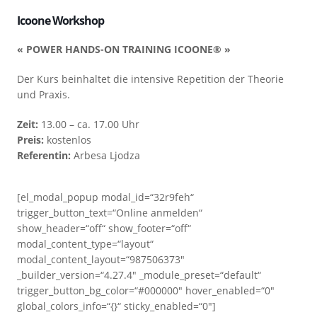
Icoone Workshop
« POWER HANDS-ON TRAINING ICOONE® »
Der Kurs beinhaltet die intensive Repetition der Theorie
und Praxis.
Zeit:
13.00 – ca. 17.00 Uhr
Preis:
kostenlos
Referentin:
Arbesa Ljodza
[el_modal_popup modal_id=“32r9feh“
trigger_button_text=“Online anmelden“
show_header=“off“ show_footer=“off“
modal_content_type=“layout“
modal_content_layout=“987506373″
_builder_version=“4.27.4″ _module_preset=“default“
trigger_button_bg_color=“#000000″ hover_enabled=“0″
global_colors_info=“{}“ sticky_enabled=“0″]