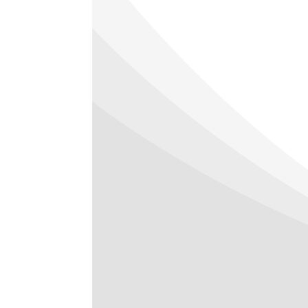
Produktbeschreibung
Technische Angaben
Nicht-invasive
Facelifting,
Hautstraffung,