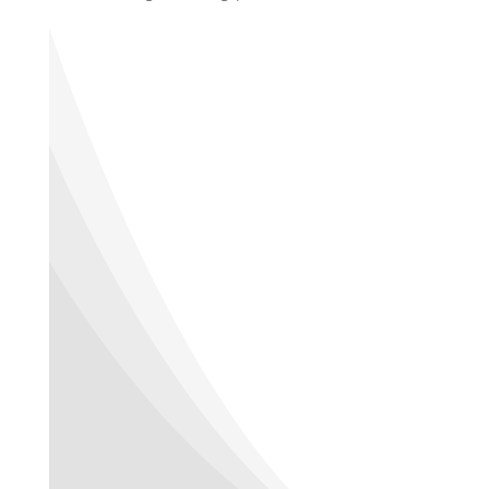
Produktbeschreibung
Video
Technische Angaben
NEU –
NADELLOSE