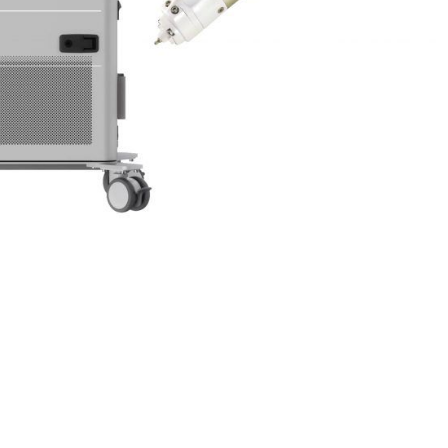
Video
NovoJet