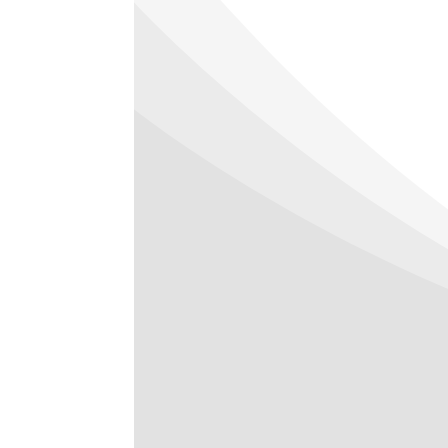
NEU – NADEL
INJEKTIONEN 
HÖCHSTER PR
Der NovoJet von BAZ Biomedic 
nadelfreies Injektionssystem, d
ästhetische und dermatologis
wurde.