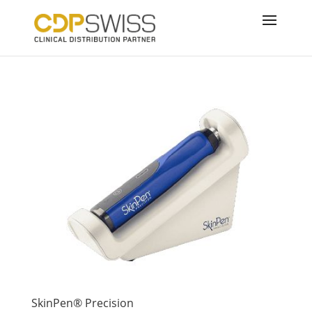
SkinPen® Precision